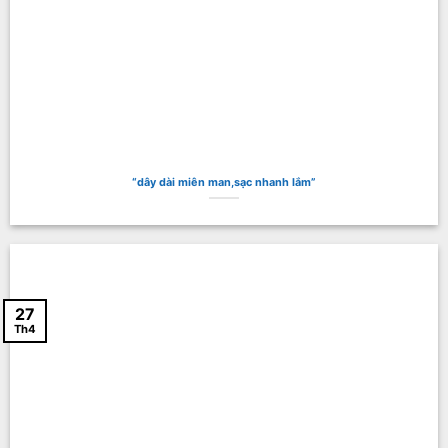
“dây dài miên man,sạc nhanh lắm”
27
Th4