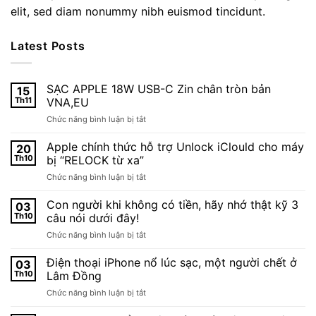
elit, sed diam nonummy nibh euismod tincidunt.
Latest Posts
SẠC APPLE 18W USB-C Zin chân tròn bản
15
Th11
VNA,EU
ở
Chức năng bình luận bị tắt
SẠC
APPLE
Apple chính thức hỗ trợ Unlock iClould cho máy
20
18W
Th10
bị “RELOCK từ xa”
USB-
ở
Chức năng bình luận bị tắt
C
Apple
Zin
chính
Con người khi không có tiền, hãy nhớ thật kỹ 3
chân
03
thức
tròn
Th10
câu nói dưới đây!
hỗ
bản
ở
Chức năng bình luận bị tắt
trợ
VNA,EU
Con
Unlock
người
Điện thoại iPhone nổ lúc sạc, một người chết ở
iClould
03
khi
cho
Th10
Lâm Đồng
không
máy
ở
Chức năng bình luận bị tắt
có
bị
Điện
tiền,
“RELOCK