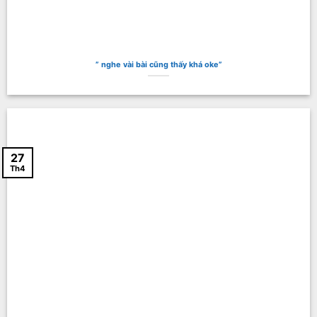
” nghe vài bài cũng thấy khá oke”
27
Th4