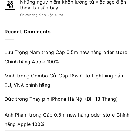
thoại
Những nguy hiểm khôn lường từ việc sạc điện
hãy
28
từ
iPhone
nhớ
Th5
thoại tai sân bay
xa”
nổ
thật
ở
Chức năng bình luận bị tắt
lúc
kỹ
Những
sạc,
3
nguy
một
câu
hiểm
Recent Comments
người
nói
khôn
chết
dưới
lường
ở
đây!
từ
Lâm
việc
Lưu Trọng Nam
trong
Cáp 0.5m new hàng oder store
Đồng
sạc
Chính hãng Apple 100%
điện
thoại
tai
Minh
trong
Combo Củ ,Cáp 18w C to Lightning bản
sân
bay
EU, VNA chính hãng
Đức
trong
Thay pin iPhone Hà Nội (BH 13 Tháng)
Anh Phạm
trong
Cáp 0.5m new hàng oder store Chính
hãng Apple 100%