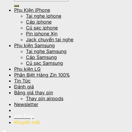
kiếm:
Phụ Kiện iPhone
Tai nghe iphone
Cáp iphone
Củ sạc iphone
Pin iphone Xịn
Jack chuyển tai nghe
Phụ kiện Samsung
Tai nghe Samsung
Cáp Samsung
Củ sạc Samsung
Phụ kiện LG
Phân Biệt Hàng Zin 100%
Tin Tức
Đánh giá
Bảng giá thay pin
Thay pin airpods
Newsletter
Hỏi Đáp
Khuyến mãi