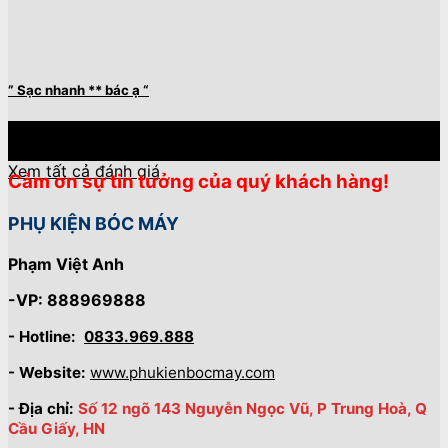
” Sạc nhanh ** bác ạ “
27
Th4
Xem tất cả đánh giá
Cảm ơn sự tin tưởng của quý khách hàng!
PHỤ KIỆN BÓC MÁY
Phạm Việt Anh
-VP: 888969888
- Hotline:
0833.969.888
- Website:
www.phukienbocmay.com
- Địa chỉ:
Số 12 ngõ 143 Nguyễn Ngọc Vũ, P Trung Hoà, Q
Cầu Giấy, HN