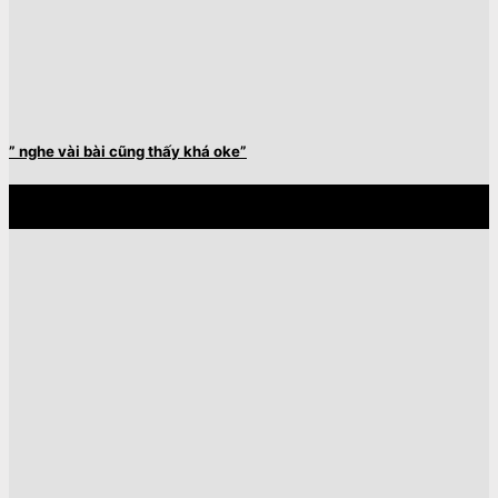
” nghe vài bài cũng thấy khá oke”
27
Th4