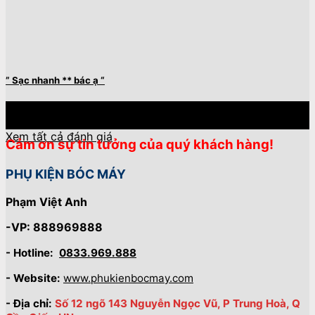
” Sạc nhanh ** bác ạ “
27
Th4
Xem tất cả đánh giá
Cảm ơn sự tin tưởng của quý khách hàng!
PHỤ KIỆN BÓC MÁY
Phạm Việt Anh
-VP: 888969888
- Hotline:
0833.969.888
- Website:
www.phukienbocmay.com
- Địa chỉ:
Số 12 ngõ 143 Nguyễn Ngọc Vũ, P Trung Hoà, Q