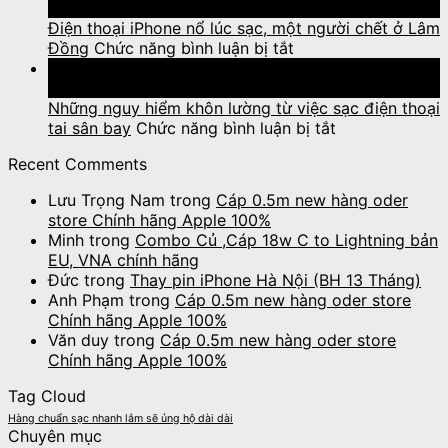
VNA,EU
người
Unlock
Th10
khi
iClould
Điện thoại iPhone nổ lúc sạc, một người chết ở Lâm
ở
không
cho
Đồng
Chức năng bình luận bị tắt
Điện
có
máy
28
thoại
tiền,
bị
Th5
iPhone
hãy
“RELOCK
Những nguy hiểm khôn lường từ việc sạc điện thoại
nổ
ở
nhớ
từ
tai sân bay
Chức năng bình luận bị tắt
lúc
Những
thật
xa”
Recent Comments
sạc,
nguy
kỹ
một
hiểm
3
Lưu Trọng Nam
trong
Cáp 0.5m new hàng oder
người
khôn
câu
store Chính hãng Apple 100%
chết
lường
nói
Minh
trong
Combo Củ ,Cáp 18w C to Lightning bản
ở
từ
dưới
EU, VNA chính hãng
Lâm
việc
đây!
Đức
trong
Thay pin iPhone Hà Nội (BH 13 Tháng)
Đồng
sạc
Anh Phạm
trong
Cáp 0.5m new hàng oder store
điện
Chính hãng Apple 100%
thoại
Văn duy
trong
Cáp 0.5m new hàng oder store
tai
Chính hãng Apple 100%
sân
bay
Tag Cloud
Hàng chuẩn sạc nhanh lắm sẽ ủng hộ dài dài
Chuyên mục