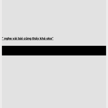
” nghe vài bài cũng thấy khá oke”
27
Th4