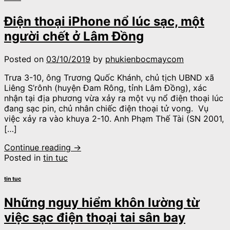
Điện thoại iPhone nổ lúc sạc, một
người chết ở Lâm Đồng
Posted on
03/10/2019
by
phukienbocmaycom
Trưa 3-10, ông Trương Quốc Khánh, chủ tịch UBND xã
Liêng S’rônh (huyện Đam Rông, tỉnh Lâm Đồng), xác
nhận tại địa phương vừa xảy ra một vụ nổ điện thoại lúc
đang sạc pin, chủ nhân chiếc điện thoại tử vong. Vụ
việc xảy ra vào khuya 2-10. Anh Phạm Thế Tài (SN 2001,
[…]
Continue reading
→
Posted in
tin tuc
tin tuc
Những nguy hiểm khôn lường từ
việc sạc điện thoại tai sân bay