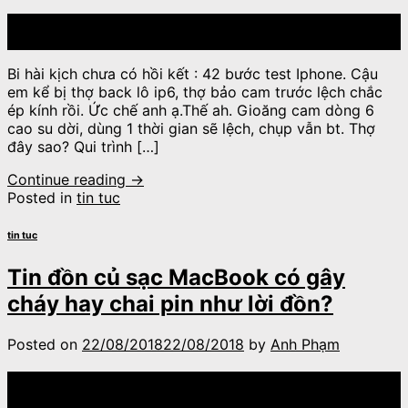
07
Th9
Bi hài kịch chưa có hồi kết : 42 bước test Iphone. Cậu
em kể bị thợ back lô ip6, thợ bảo cam trước lệch chắc
ép kính rồi. Ức chế anh ạ.Thế ah. Gioăng cam dòng 6
cao su dời, dùng 1 thời gian sẽ lệch, chụp vẫn bt. Thợ
đây sao? Qui trình […]
Continue reading
→
Posted in
tin tuc
tin tuc
Tin đồn củ sạc MacBook có gây
cháy hay chai pin như lời đồn?
Posted on
22/08/2018
22/08/2018
by
Anh Phạm
22
Th8