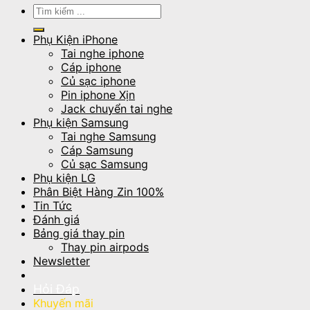
Tìm
kiếm:
Phụ Kiện iPhone
Tai nghe iphone
Cáp iphone
Củ sạc iphone
Pin iphone Xịn
Jack chuyển tai nghe
Phụ kiện Samsung
Tai nghe Samsung
Cáp Samsung
Củ sạc Samsung
Phụ kiện LG
Phân Biệt Hàng Zin 100%
Tin Tức
Đánh giá
Bảng giá thay pin
Thay pin airpods
Newsletter
Hỏi Đáp
Khuyến mãi