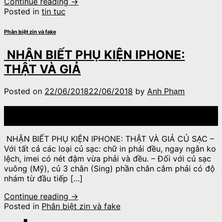
Continue reading
→
Posted in
tin tuc
Phân biệt zin và fake
NHẬN BIẾT PHỤ KIỆN IPHONE:
THẬT VÀ GIẢ
Posted on
22/06/2018
22/06/2018
by
Anh Phạm
22
Th6
NHẬN BIẾT PHỤ KIỆN IPHONE: THẬT VÀ GIẢ CỦ SẠC –
Với tất cả các loại củ sạc: chữ in phải đều, ngay ngắn ko
lệch, imei có nét đậm vừa phải và đều. – Đối với củ sạc
vuông (Mỹ), củ 3 chân (Sing) phần chân cắm phải có độ
nhám từ đầu tiếp […]
Continue reading
→
Posted in
Phân biệt zin và fake