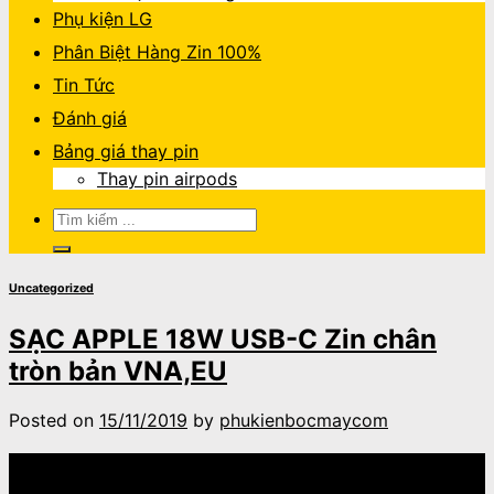
Phụ kiện LG
Phân Biệt Hàng Zin 100%
Tin Tức
Đánh giá
Bảng giá thay pin
Thay pin airpods
Tìm
kiếm:
Uncategorized
SẠC APPLE 18W USB-C Zin chân
tròn bản VNA,EU
Posted on
15/11/2019
by
phukienbocmaycom
15
Th11