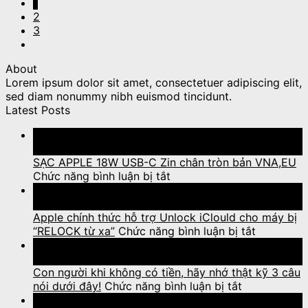
1
2
3
About
Lorem ipsum dolor sit amet, consectetuer adipiscing elit,
sed diam nonummy nibh euismod tincidunt.
Latest Posts
15
Th11
SẠC APPLE 18W USB-C Zin chân tròn bản VNA,EU
ở
Chức năng bình luận bị tắt
SẠC
20
APPLE
Th10
18W
Apple chính thức hỗ trợ Unlock iClould cho máy bị
USB-
ở
“RELOCK từ xa”
Chức năng bình luận bị tắt
C
Apple
03
Zin
chính
Th10
chân
thức
Con người khi không có tiền, hãy nhớ thật kỹ 3 câu
tròn
ở
hỗ
nói dưới đây!
Chức năng bình luận bị tắt
bản
Con
trợ
03