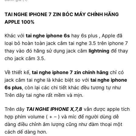
TAI NGHE IPHONE 7 ZIN BÓC MÁY CHÍNH HÃNG
APPLE 100%
Khác với
tai nghe iphone 6s
hay 6s plus , Apple đã
loại bỏ hoàn toàn jack cắm tai nghe 3.5 trên iphone 7
thay vào đó hãng sử dụng jack cắm
lightning
để thay
cho jack cắm 3.5.
Về thiết kế,
tai nghe iphone 7 zin chính hãng
chỉ có
jack cắm tai nghe là khác biệt so với
tai nghe iphone
6s plus
, còn lại các chi tiết khác đều tương tự như
Trên dây tai nghe rất mềm và mịn.
Trên dây
TAI NGHE IPHONE X
,7,8
vẫn được apple tích
hợp phím volume ( + – ) và míc để người dùng dễ
dàng điều chỉnh âm lượng cũng như đàm thoại một
cách dế dàng hơn.