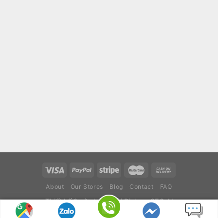
About
Our Stores
Blog
Contact
FAQ
Thiết kế & vận hành bởi
Dịch vụ SEO AI