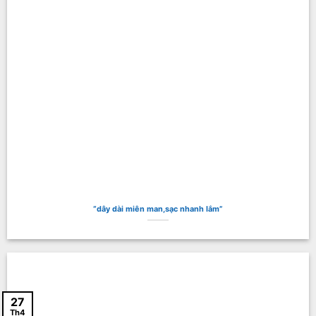
“dây dài miên man,sạc nhanh lắm”
27
Th4