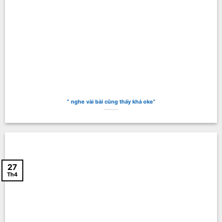
” nghe vài bài cũng thấy khá oke”
27
Th4