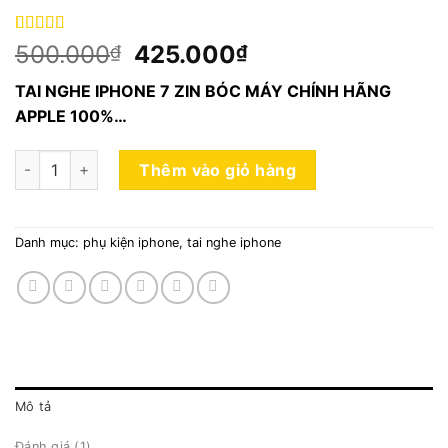
5.00
1
trên 5
500.000
425.000
₫
₫
dựa trên
đánh giá
TAI NGHE IPHONE 7 ZIN BÓC MÁY CHÍNH HÃNG
APPLE 100%…
Tai nghe iphone 7-8-X zin bóc máy chính hãng apple new 10
Thêm vào giỏ hàng
Danh mục:
phụ kiện iphone
,
tai nghe iphone
Mô tả
Đánh giá (1)