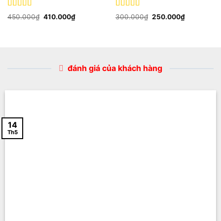
Được xếp
Được xếp
450.000
₫
410.000
₫
300.000
₫
250.000
₫
hạng
5
5 sao
hạng
5.00
5
sao
đánh giá của khách hàng
14
Th5