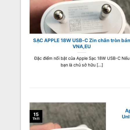
SẠC APPLE 18W USB-C Zin chân tròn bả
VNA,EU
năm là
Đặc điểm nổi bật của Apple Sạc 18W USB-C Nếu
bạn là chủ sở hữu [...]
Ap
15
Unl
Th11