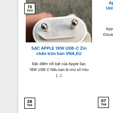
Ap
15
Unl
Th11
App
iClou
SẠC APPLE 18W USB-C Zin
chân tròn bản VNA,EU
Đặc điểm nổi bật của Apple Sạc
18W USB-C Nếu bạn là chủ sở hữu
[...]
07
28
Th9
Th5