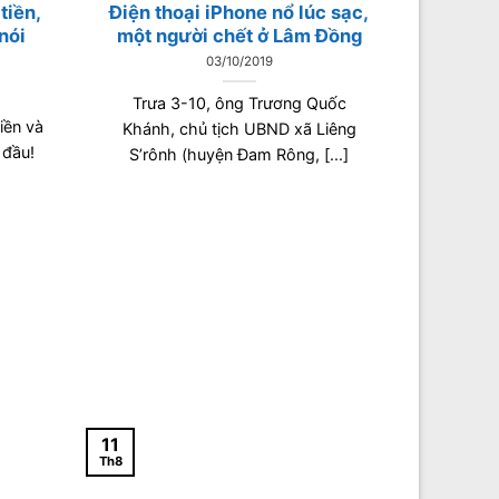
tiền,
Điện thoại iPhone nổ lúc sạc,
nói
một người chết ở Lâm Đồng
03/10/2019
Trưa 3-10, ông Trương Quốc
iền và
Khánh, chủ tịch UBND xã Liêng
 đầu!
S’rônh (huyện Đam Rông, [...]
11
Th8