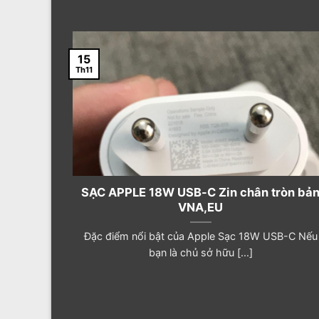
15
Th11
SẠC APPLE 18W USB-C Zin chân tròn bả
VNA,EU
năm là
Đặc điểm nổi bật của Apple Sạc 18W USB-C Nếu
bạn là chủ sở hữu [...]