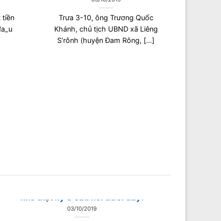
 tiền
Trưa 3-10, ông Trương Quốc
‌a_u
Khánh, chủ tịch UBND xã Liêng
S’rônh (huyện Đam Rông, [...]
Con người khi không có tiền, hãy
nhớ thật kỹ 3 câu nói dưới đây!
03/10/2019