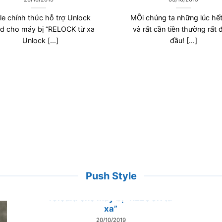
le chính thức hỗ trợ Unlock
MỖi chúng ta những lúc hết
ld cho máy bị “RELOCK từ xa
và rất cần tiền thường rất đ
Unlock [...]
đầu! [...]
Push Style
Apple chính thức hỗ trợ Unlock
iClould cho máy bị “RELOCK từ
xa”
20/10/2019