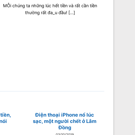
MỖi chúng ta những lúc hết tiền và rất cần tiền
thường rất đ‌a_u đầu! [...]
tiền,
Điện thoại iPhone nổ lúc
nói
sạc, một người chết ở Lâm
Đồng
03/10/2019