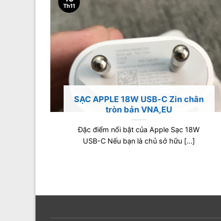
Th11
SẠC APPLE 18W USB-C Zin chân
tròn bản VNA,EU
uối
.]
Đặc điểm nổi bật của Apple Sạc 18W
USB-C Nếu bạn là chủ sở hữu [...]