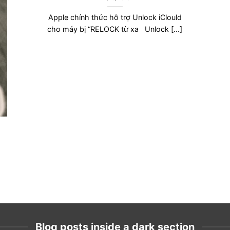
Apple chính thức hỗ trợ Unlock iClould
cho máy bị “RELOCK từ xa Unlock [...]
Blog posts inside a dark section