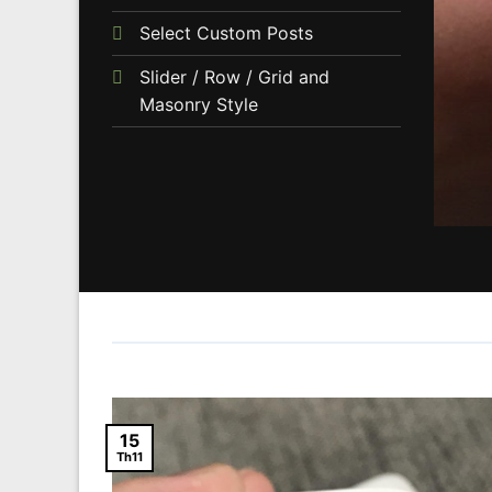
Select Custom Posts
Slider / Row / Grid and
Masonry Style
18
15
Th11