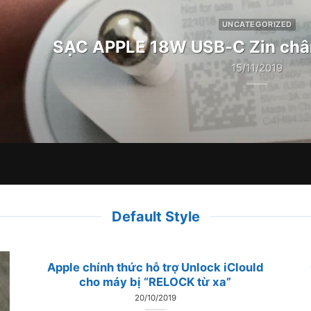
UNCATEGORIZED
SẠC APPLE 18W USB-C Zin châ
15/11/2019
Default Style
Apple chính thức hỗ trợ Unlock iClould
cho máy bị “RELOCK từ xa”
20/10/2019