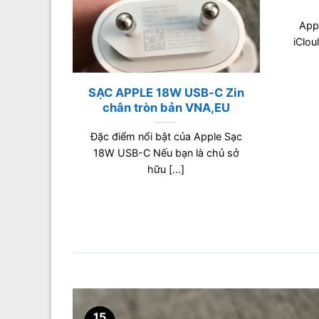
App
iClou
SẠC APPLE 18W USB-C Zin
chân tròn bản VNA,EU
vào quý
 ra mắt
Đặc điểm nổi bật của Apple Sạc
18W USB-C Nếu bạn là chủ sở
hữu [...]
15