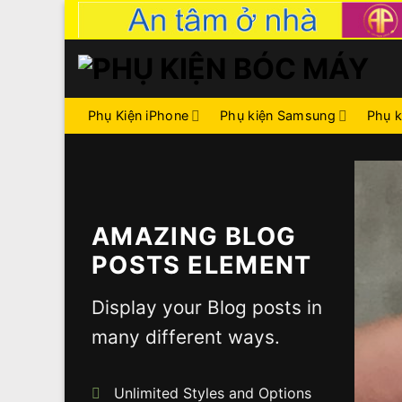
Skip
to
content
Phụ Kiện iPhone
Phụ kiện Samsung
Phụ k
AMAZING BLOG
POSTS ELEMENT
Display your Blog posts in
many different ways.
Unlimited Styles and Options