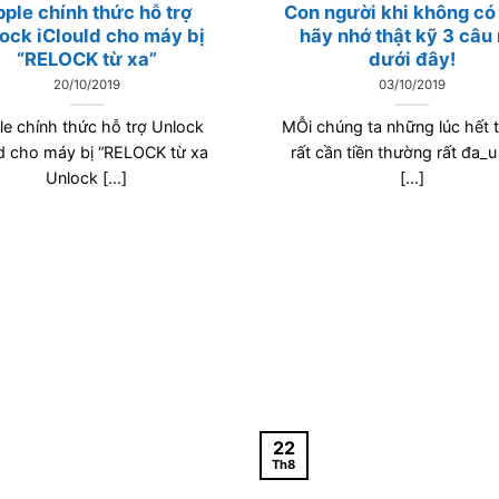
ple chính thức hỗ trợ
Con người khi không có 
ock iClould cho máy bị
hãy nhớ thật kỹ 3 câu 
“RELOCK từ xa”
dưới đây!
20/10/2019
03/10/2019
le chính thức hỗ trợ Unlock
MỖi chúng ta những lúc hết t
ld cho máy bị “RELOCK từ xa
rất cần tiền thường rất đ‌a_u
Unlock [...]
[...]
22
Th8