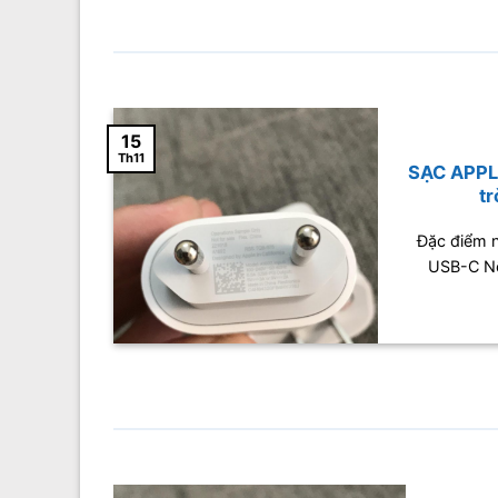
15
Th11
SẠC APPL
t
ý cuối
Đặc điểm n
[...]
USB-C Nếu